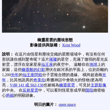
幽靈星雲的塵埃形態
影像提供與版權：
Kent Wood
說明：
在這片由恆星和塵埃交織的星際場域中，有沒有任何
形狀讓你感到驚奇呢？這片
璀璨
的星空，充滿了微弱的星光反
射雲，漂浮在皇家星座
仙王座
的夜空中。 遠離你在
地球
上的
家園，這些
幽靈般的幻影
潛伏在銀河系的平面上，位於距離約
1,200
光年
的
仙王座閃焰
分子雲複合體的邊緣。 橫跨超過兩
光
年
，比其他詭異的
奇美拉
(希臘神話中會噴火的怪物)更為明
亮，
VdB 141 或 Sh2-136
也被稱為
幽靈星雲
，可見於
主題影像
的中央。 在
反射星雲
中，可以看到恆星形成早期
階段
緻密核
心
坍縮
的明顯跡象。
明日的圖片：
open space