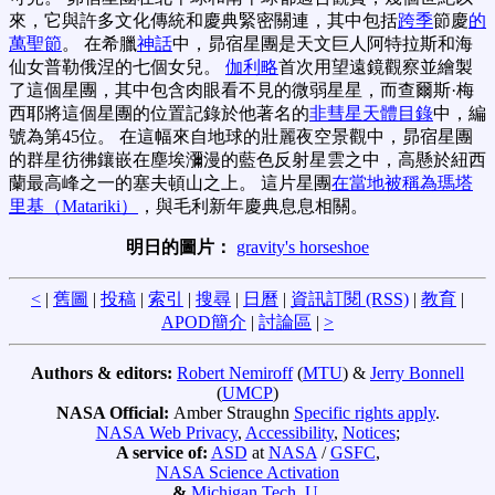
來，它與許多文化傳統和慶典緊密關連，其中包括
跨季
節慶
的
萬聖節
。 在希臘
神話
中，昴宿星團是天文巨人阿特拉斯和海
仙女普勒俄涅的七個女兒。
伽利略
首次用望遠鏡觀察並繪製
了這個星團，其中包含肉眼看不見的微弱星星，而查爾斯·梅
西耶將這個星團的位置記錄於他著名的
非彗星天體目錄
中，編
號為第45位。 在這幅來自地球的壯麗夜空景觀中，昴宿星團
的群星彷彿鑲嵌在塵埃瀰漫的藍色反射星雲之中，高懸於紐西
蘭最高峰之一的塞夫頓山之上。 這片星團
在當地被稱為瑪塔
里基（Matariki）
，與毛利新年慶典息息相關。
明日的圖片：
gravity's horseshoe
<
|
舊圖
|
投稿
|
索引
|
搜尋
|
日曆
|
資訊訂閱 (RSS)
|
教育
|
APOD簡介
|
討論區
|
>
Authors & editors:
Robert Nemiroff
(
MTU
) &
Jerry Bonnell
(
UMCP
)
NASA Official:
Amber Straughn
Specific rights apply
.
NASA Web Privacy
,
Accessibility
,
Notices
;
A service of:
ASD
at
NASA
/
GSFC
,
NASA Science Activation
&
Michigan Tech. U.