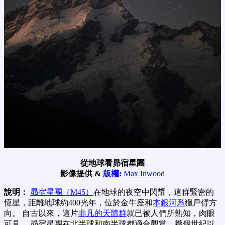
從地球看昴宿星團
影像提供 &
版權
:
Max Inwood
說明：
昴宿星團（M45）
在地球的夜空中閃耀，這群緊密的
恆星，距離地球約400光年，位於金牛座和
本銀河系
獵戶臂方
向。 自古以來，這片
非凡的天體群
就已被人們所熟知，肉眼
可見。 昴宿星團在北半球和南半球都適合觀賞，幾個世紀以