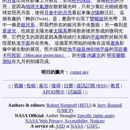
的
月食
出現在影像上方附近，呈現
橙色球體
。 這種
橙色
的月
亮，是因為
地球大氣層
在散射陽光時，只有少量紅光能繞過地
球並照亮月面，使得
月食中的月亮
看起來像
夕陽
般泛紅。 這
個有趣的「轉折(Twist)」是，畫面中出現了
雙螺旋
狀光帶，其
中一條是
銀河系
，即我們所在的銀河系中央盤面；另一條則是
黃道光
，也就是太陽光被
太陽系
塵埃散射後所形成的微弱光
帶。它們交叉的原因是因為塵埃繞行太陽的
平面
相對於銀河系
恆星軌道
平面
存在夾角。 這個眾所周知的傾角在這張
廣角
影
像中被生動的展現。照片採用從
地平線延伸到地平線
的
等距麥
卡托投影（Mercator projection）
， 於
中國
內蒙古
的
明安圖觀
測站
在九月初拍攝完成。
明日的圖片：
comet sky
<
|
舊圖
|
投稿
|
索引
|
搜尋
|
日曆
|
資訊訂閱 (RSS)
|
教育
|
APOD簡介
|
討論區
|
>
Authors & editors:
Robert Nemiroff
(
MTU
) &
Jerry Bonnell
(
UMCP
)
NASA Official:
Amber Straughn
Specific rights apply
.
NASA Web Privacy
,
Accessibility
,
Notices
;
A service of:
ASD
at
NASA
/
GSFC
,