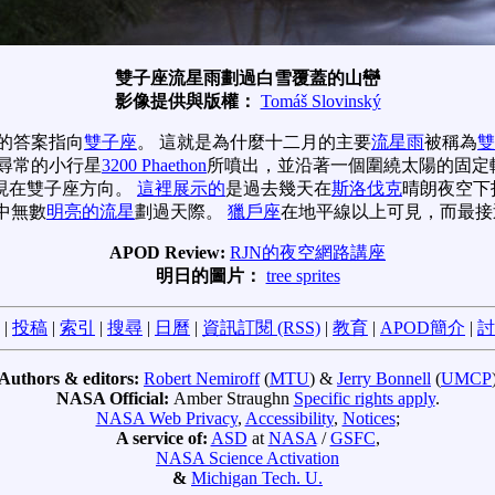
雙子座流星雨劃過白雪覆蓋的山巒
影像提供與版權：
Tomáš Slovinský
的答案指向
雙子座
。 這就是為什麼十二月的主要
流星雨
被稱為
雙
尋常的小行星
3200 Phaethon
所噴出，並沿著一個圍繞太陽的固定
現在雙子座方向。
這裡展示的
是過去幾天在
斯洛伐克
晴朗夜空下
中無數
明亮的流星
劃過天際。
獵戶座
在地平線以上可見，而最接
APOD Review:
RJN的夜空網路講座
明日的圖片：
tree sprites
|
投稿
|
索引
|
搜尋
|
日曆
|
資訊訂閱 (RSS)
|
教育
|
APOD簡介
|
討
Authors & editors:
Robert Nemiroff
(
MTU
) &
Jerry Bonnell
(
UMCP
NASA Official:
Amber Straughn
Specific rights apply
.
NASA Web Privacy
,
Accessibility
,
Notices
;
A service of:
ASD
at
NASA
/
GSFC
,
NASA Science Activation
&
Michigan Tech. U.