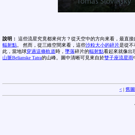
說明：
這些流星究竟都來何方？從天空中的方向來看，最直接
輻射點
。 然而，從三維空間來看，這些
沙粒大小的碎片
是從不
此，當地球
穿過這條軌道
時，
墜落
碎片的
輻射點
看起來就像出
山脈Belianske Tatra
的山峰。圖中清晰可見來自於
雙子座流星雨
<
|
舊圖