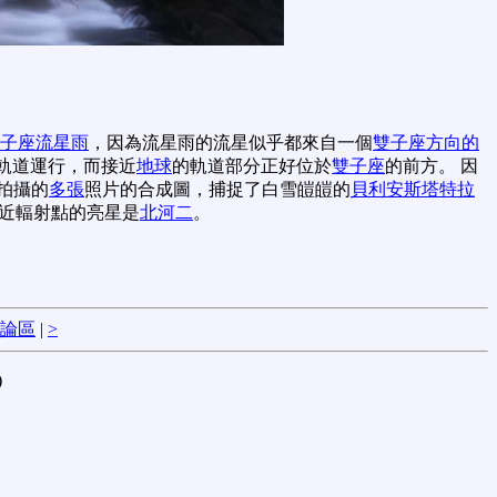
子座流星雨
，因為流星雨的流星似乎都來自一個
雙子座方向的
軌道運行，而接近
地球
的軌道部分正好位於
雙子座
的前方。 因
拍攝的
多張
照片的合成圖，捕捉了白雪皚皚的
貝利安斯塔特拉
近輻射點的亮星是
北河二
。
論區
|
>
)