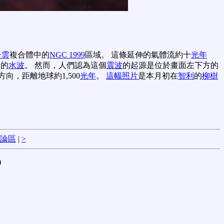
子雲
複合體中的
NGC 1999
區域。 這條延伸的氣體流約十
光年
起的
水波
。 然而，人們認為這個
震波
的起源是位於畫面左下方的
方向，距離地球約1,500
光年
。
這幅照片
是本月初在
智利
的
柳樹
論區
|
>
)