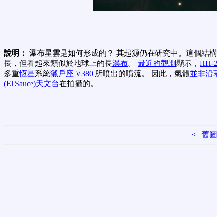
說明：
瀑布星雲是如何形成的？ 其起源仍在研究中。這個結
長，但看起來類似於地球上的長
瀑布
。
最近的觀測
顯示，
HH-2
多重
恆星
系統
獵戶座 V380
所
噴出的噴流。 因此，氣體
並非沿
(El Sauce)天文台
在拍攝的。
<
|
舊圖