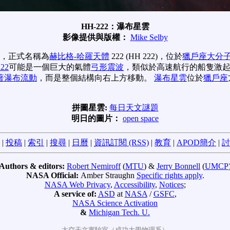
HH-222：瀑布星雲
影像提供與版權：
Mike Selby
構，正式名稱為
赫比格-哈羅天體
222 (HH 222)，位於
獵戶座大分
22
可能是一個巨大的氣體
弓形震波
，類似於高速航行的船隻激
著瀑布流動
，而是整個結構向右上方移動。
瀑布星雲
位於
獵戶座
拼圖星雲:
每日天文謎題
明日的圖片：
open space
|
投稿
|
索引
|
搜尋
|
日曆
|
資訊訂閱 (RSS)
|
教育
|
APOD簡介
|
討
Authors & editors:
Robert Nemiroff
(
MTU
) &
Jerry Bonnell
(
UMCP
NASA Official:
Amber Straughn
Specific rights apply
.
NASA Web Privacy
,
Accessibility
,
Notices
;
A service of:
ASD
at
NASA
/
GSFC
,
NASA Science Activation
&
Michigan Tech. U.
太空天文實驗室（成功大學物理系）