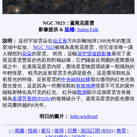
NGC 7023：鳶尾花星雲
影像提供 &
版權
:
Justus Falk
說明：
這些宇宙雲朵在
仙王座
方向距離地球1300光年的繁茂
星域中綻放。
NGC 7023
被稱為鳶尾花星雲，但它並非唯一讓
人聯想到
花朵
的星雲。 然而，這幅
深空望遠鏡影像
展現了鳶
尾花星雲豐富的色彩和對稱結構，它們鑲嵌在周圍的星際塵埃
場之中。在鳶尾花星雲內部，塵埃星雲物質環繞著一顆熾熱的
年輕恆星。 較亮的反射星雲主色調是藍色，這是塵埃顆粒反
射星光的特徵。反射星雲的
中央絲狀結構
發出微弱的紅色光致
螢光發光，這是因為一些塵埃顆粒
有效地將
恆星不可見的紫外
線輻射轉化為可見的紅光。 紅外線
觀測
顯示這個星雲含有被
稱為
多環芳香烴(PAHs)
的複雜碳分子。鳶尾花星雲的藍色塵埃
狀花瓣跨越約6光年。
明日的圖片：
light-weekend
<
|
舊圖
|
投稿
|
索引
|
搜尋
|
日曆
|
資訊訂閱 (RSS)
|
教育
|