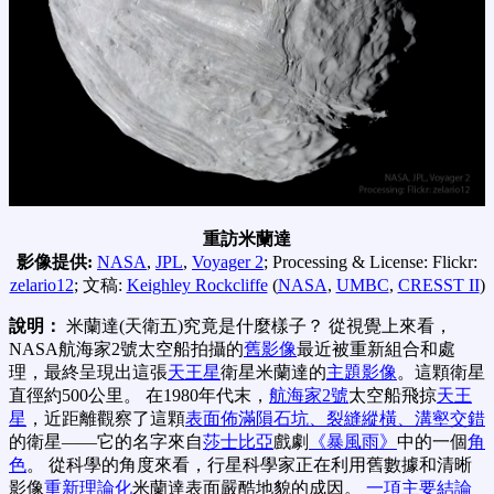
重訪米蘭達
影像提供:
NASA
,
JPL
,
Voyager 2
; Processing & License: Flickr:
zelario12
; 文稿:
Keighley Rockcliffe
(
NASA
,
UMBC
,
CRESST II
)
說明：
米蘭達(天衛五)究竟是什麼樣子？ 從視覺上來看，
NASA航海家2號太空船拍攝的
舊影像
最近被重新組合和處
理，最終呈現出這張
天王星
衛星米蘭達的
主題影像
。這顆衛星
直徑約500公里。 在1980年代末，
航海家2號
太空船飛掠
天王
星
，近距離觀察了這顆
表面佈滿隕石坑、裂縫縱橫、溝壑交錯
的衛星——它的名字來自
莎士比亞
戲劇
《暴風雨》
中的一個
角
色
。 從科學的角度來看，行星科學家正在利用舊數據和清晰
影像
重新理論化
米蘭達表面嚴酷地貌的成因。
一項主要結論