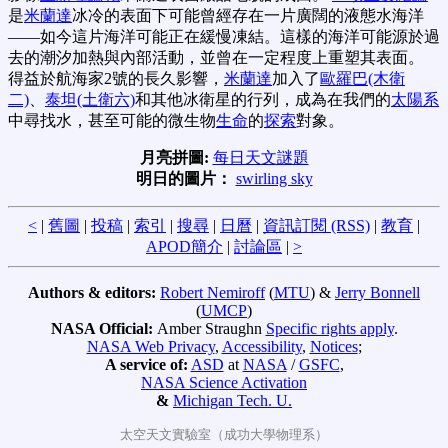
是
米蘭達
冰冷的表面下可能曾經存在一片廣闊的液態水海洋
——如今這片海洋可能正在緩慢凍結。這樣的海洋可能源於過
去的潮汐加熱與內部活動，並曾在一定程度上重塑其表面。
得益於航海家2號的長久影響，
米蘭達
加入了
歐羅巴(木衛
二)
、
泰坦(土衛六)
和其他冰衛星的行列，成為在我們的
太陽系
中尋找水，甚至可能的微生物
生命
的
探索
對象。
月亮拼圖:
每日天文謎題
明日的圖片：
swirling sky
<
|
舊圖
|
投稿
|
索引
|
搜尋
|
日曆
|
資訊訂閱 (RSS)
|
教育
|
APOD簡介
|
討論區
|
>
Authors & editors:
Robert Nemiroff
(
MTU
) &
Jerry Bonnell
(
UMCP
)
NASA Official:
Amber Straughn
Specific rights apply
.
NASA Web Privacy
,
Accessibility
,
Notices
;
A service of:
ASD
at
NASA
/
GSFC
,
NASA Science Activation
&
Michigan Tech. U.
太空天文實驗室（成功大學物理系）