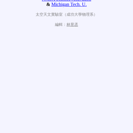
&
Michigan Tech. U.
太空天文實驗室（成功大學物理系）
編輯：
林昱丞