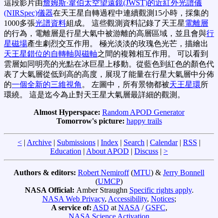
這段影片由
詹姆斯·韋伯太空望遠鏡(JWST)的近紅外光譜儀
(NIRSpec)儀器
在天王星自轉過程中連續觀測15小時，採集的
1000多張
光譜資料
組成。 這些觀測資料記錄了天王星
電離層
的行為，電離層是行星大氣中被游離的高層區域，並且會與
行
星磁場
產生劇烈交互作用。 極光淡淡的玫瑰色光芒，描繪出
天王星錯位的自轉軸與磁軸
之間的複雜相互作用。 可以看到
雲層如同明亮的光點在冰巨星上移動。從藍色到紅色的顏色代
表了大氣層從低到高的高度，展現了能量在行星大氣層中分佈
的
一個全新的三維視角
。 左圖中，所有景物都被
天王星環
所
環繞。 這是迄今為止對天王星大氣層最詳細的觀測。
Almost Hyperspace:
Random APOD Generator
Tomorrow's picture:
happy trails
<
|
Archive
|
Submissions
|
Index
|
Search
|
Calendar
|
RSS
|
Education
|
About APOD
|
Discuss
|
>
Authors & editors:
Robert Nemiroff
(
MTU
) &
Jerry Bonnell
(
UMCP
)
NASA Official:
Amber Straughn
Specific rights apply
.
NASA Web Privacy
,
Accessibility
,
Notices
;
A service of:
ASD
at
NASA
/
GSFC
,
NASA Science Activation