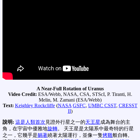
A Near-Full Rotation of Uranus
Video Credit:
ESA/Webb, NASA, CSA, STScI, P. Tiranti, H.
Melin, M. Zamani (ESA/Webb)
Text:
Keighley Rockcliffe
(
NASA
GSFC
,
UMBC CSST
,
CRESST
II
)
說明:
這是人類首次
見證外行星之一的
天王星
成為舞台的主
角，在宇宙中優雅地
旋轉
。 天王星是太陽系中最奇特的行星
之一，它幾乎是
躺著
繞著太陽運行，並像一隻
烤雞
般自轉。