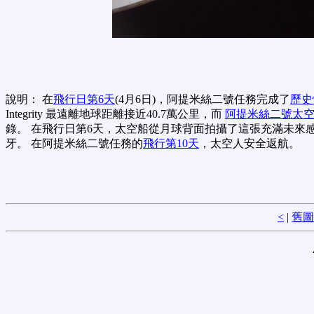
說明： 在
飛行日第6天
(4月6日)，阿提米絲二號任務完成了
歷史
Integrity 最遠離地球距離接近40.7萬公里，而
阿提米絲二號太
錄。 在飛行日第6天，太空船從月球背面拍攝了這張充滿未
牙。 在阿提米絲二號任務的
飛行第10天
，太空人安全返航。
<
|
舊圖