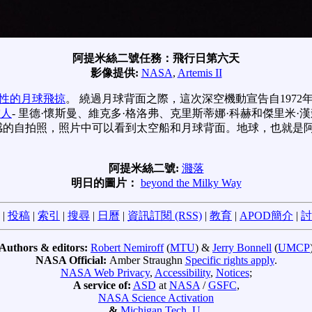
阿提米絲二號任務：飛行日第六天
影像提供:
NASA
,
Artemis II
性的月球飛掠
。 繞過月球背面之際，這次深空機動宣告自1972
空人
- 里德·懷斯曼、維克多·格洛弗、克里斯蒂娜·科赫和傑里米·
來感的自拍照，照片中可以看到太空船和月球背面。地球，也就是
阿提米絲二號:
濺落
明日的圖片：
beyond the Milky Way
|
投稿
|
索引
|
搜尋
|
日曆
|
資訊訂閱 (RSS)
|
教育
|
APOD簡介
|
討
Authors & editors:
Robert Nemiroff
(
MTU
) &
Jerry Bonnell
(
UMCP
NASA Official:
Amber Straughn
Specific rights apply
.
NASA Web Privacy
,
Accessibility
,
Notices
;
A service of:
ASD
at
NASA
/
GSFC
,
NASA Science Activation
&
Michigan Tech. U.