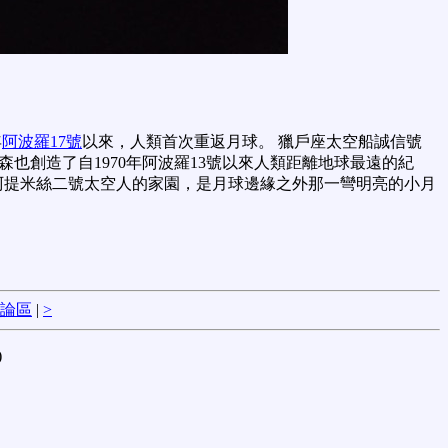
年
阿波羅17號
以來，人類首次重返月球。 獵戶座太空船誠信號
漢森也創造了自1970年阿波羅13號以來人類距離地球最遠的紀
阿提米絲二號太空人的家園，是月球邊緣之外那一彎明亮的小月
論區
|
>
)