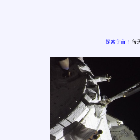
探索宇宙！
每