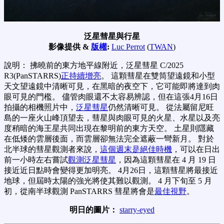
泛星彗星與行星
影像提供 &
版權
:
Luc Perrot
(
TWAN
)
說明： 拂曉前的東方地平線附近，泛星彗星 C/2025
R3(PanSTARRS)
正持續增亮
。 這顆彗星在雙筒望遠鏡和小型
天文望遠鏡中清晰可見，在黑暗的夜空下，它可能即將達到肉
眼可見的門檻。 儘管肉眼還不太容易辨認，但在這張4月16日
拍攝的相機照片中，
泛星彗星
仍然清晰可見。 從法屬留尼旺
島的一座火山峰頂望去，彗星與肉眼可見的火星、水星以及亮
度稍暗的海王星共同出現在黎明前的東方天空。 土星則隱藏
在低矮的雲層後面，而雲層卻無法完全遮蔽一彎新月。 對於
北半球的彗星觀測者來說，
這個週末是絕佳時機
，可以在日出
前一小時左右嘗試
觀測泛星彗星
，因為這顆彗星在 4 月 19 日
接近近日點時會變得更加明亮。 4月26日，這顆彗星將最接近
地球，但屆時太陽的強光將使其難以觀測。 4 月下旬至 5 月
初，從南半球觀測 PanSTARRS 彗星將會是
最佳視野
。
明日的圖片：
starry-eyed