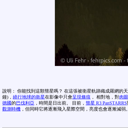
說明： 你能找到這顆彗星嗎？ 在這張被衛星軌跡織成羅網的
鐘)，
繞行地球的衛星
在影像中只會
呈現條痕
， 相對地，對
肉
德國
的
巴伐利亞
，時間是日出前。 目前，
彗星 R3 PanSTARRS
觀測時機
，但同時它將逐漸飛入星際空間，亮度也會逐漸減弱。