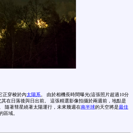
它正穿梭於內
太陽系
。 由於相機長時間曝光(這張照片超過10分
尤其在日落後與日出前。 這張精選影像拍攝於兩週前，地點是
。 隨著彗星繞著太陽運行，未來幾週在
南半球
的天空將是
最佳
的區域。