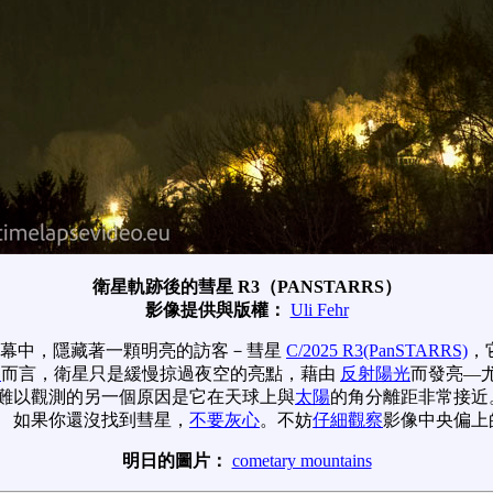
衛星軌跡後的彗星 R3（PANSTARRS）
影像提供與版權：
Uli Fehr
天幕中，隱藏著一顆明亮的訪客－彗星
C/2025 R3(PanSTARRS)
，
眼
而言，衛星只是緩慢掠過夜空的亮點，藉由
反射陽光
而發亮—
難以觀測的另一個原因是它在天球上與
太陽
的角分離距非常接近
 如果你還沒找到彗星，
不要灰心
。不妨
仔細觀察
影像中央偏上
明日的圖片：
cometary mountains