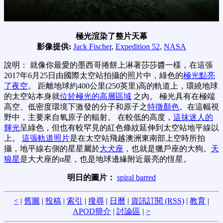
極光渲染了整片天幕
影像提供:
Jack Fischer
,
Expedition 52
,
NASA
說明： 就像你最愛的墨西哥捲餅上淋著莎莎醬一樣，在這張
2017年6月25日由國際太空站拍攝的照片中，綠色的
極光點亮
了夜空
。 距離地球約400公里(250英里)高的軌道上，環繞地球
的太空站本身就
位於極光的高層區域
之內。 極光具有在極端
高空、低密度環境下激發的分子和原子之
特徵顏色
。在這幅視
野中，主要來自氧原子的輻射。 在較低的高度，
這抹迷人的
輝光
呈綠色，但也有較罕見的紅色條紋延伸到太空站地平線以
上。
這張軌道照片
是在太空站飛越澳洲東南部上空時所拍
攝，地平線右側的星星屬於
大犬座
，也就是獵戶座的大狗。
天
狼星
是大犬座的α星，也是地球邊緣附近最亮的恆星。
明日的圖片：
spiral barred
<
|
舊圖
|
投稿
|
索引
|
搜尋
|
日曆
|
資訊訂閱 (RSS)
|
教育
|
APOD簡介
|
討論區
|
>