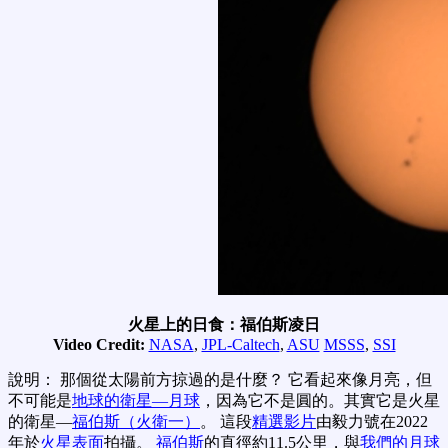
火星上的日食：福伯斯凌日
Video Credit:
NASA
,
JPL-Caltech
,
ASU
MSSS
,
SSI
說明： 那個從太陽前方掠過的是什麼？ 它看起來像月亮，但
不可能是
地球的衛星—月球
，因為它不是圓的。其實它是火星
的衛星—
福伯斯（火衛一）
。 這段
精選影片
由毅力號在2022
年於
火星表面
拍攝。
福伯斯
的直徑約11.5公里，與
我們的月球