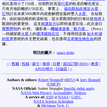
相比直徑小了150倍，但相對於其
母行星
的軌道距離也更近，
只有月地距離的1/50左右。 事實上，
福伯斯
如此接近火星
，
它
預計在未來5000萬年內就會解體並最終墜入
火星
。 在短期
內，由於福伯斯的軌道較低，從火星觀測到的日食比從
地球
上
觀測到的要更快。 這支
精選影片
以即時速度呈現—此次凌日
實際歷時
約 40 秒。 攝影者—
機械漫遊車「毅力號」
（Percy）
—持續探索
火星
上的
傑澤羅隕石坑
，不僅尋找這個
如今乾涸
的世界
曾經的水文歷史線索，也在搜尋
古老微生物生命
的證
據。
明日的圖片：
space globs
<
|
舊圖
|
投稿
|
索引
|
搜尋
|
日曆
|
資訊訂閱 (RSS)
|
教育
|
APOD簡介
|
討論區
|
>
Authors & editors:
Robert Nemiroff
(
MTU
) &
Jerry Bonnell
(
UMCP
)
NASA Official:
Amber Straughn
Specific rights apply
.
NASA Web Privacy
,
Accessibility
,
Notices
;
A service of:
ASD
at
NASA
/
GSFC
,
NASA Science Activation
&
Michigan Tech. U.