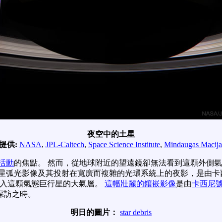
夜空中的土星
提供:
NASA
,
JPL-Caltech
,
Space Science Institute
,
Mindaugas Macija
活動
的焦點。 然而，從地球附近的望遠鏡卻無法看到這顆外側
土星弧光影像及其投射在寬廣而複雜的光環系統上的夜影，是由卡
依指令墜入這顆氣態巨行星的大氣層。
這幅壯麗的鑲嵌影像
是由
卡西尼
探訪之時。
明日的圖片：
star debris