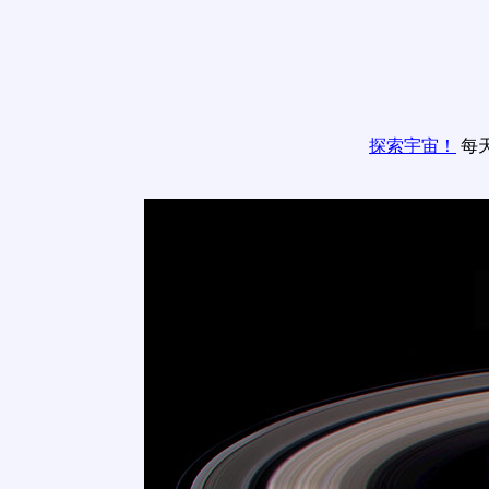
探索宇宙！
每