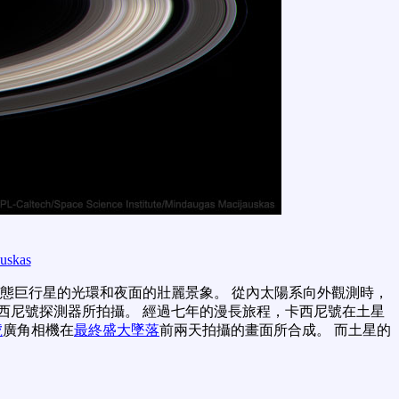
uskas
氣態巨行星的光環和夜面的壯麗景象。 從內太陽系向外觀測時，
西尼號探測器所拍攝。 經過七年的漫長旅程，卡西尼號在土星
號
廣角相機在
最終盛大墜落
前兩天拍攝的畫面所合成。 而土星的