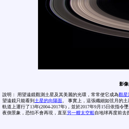
影像
說明： 用望遠鏡觀測土星及其美麗的光環，常常使它成為
觀星
望遠鏡只能看到
土星的向陽面
。 事實上，這張纖細如弦月的
軌道上運行了13年(2004-2017年)，並於2017年9月15日
夜側景象，恐怕不會再現，直至
另一艘太空船
自地球再度前去