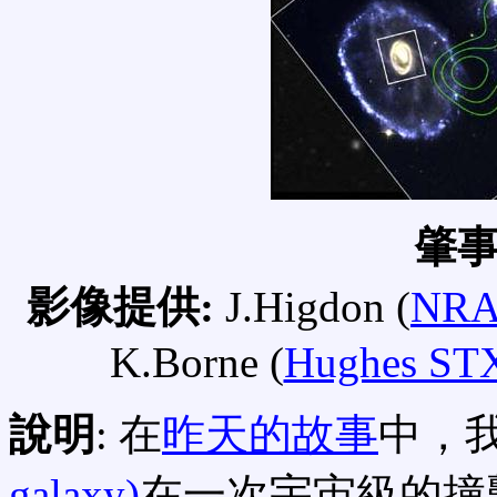
肇
影像提供:
J.Higdon (
NR
K.Borne (
Hughes ST
說明
: 在
昨天的故事
中，
galaxy)
在一次宇宙級的撞