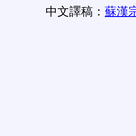
中文譯稿：
蘇漢