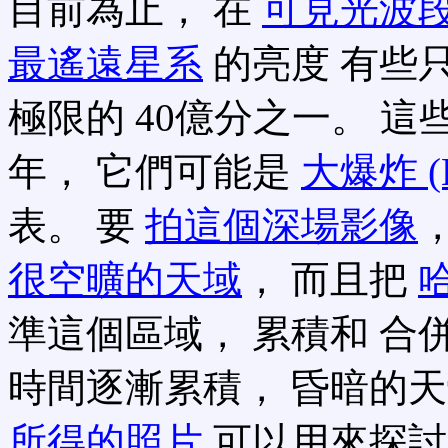
目前為止， 在
可見光波
最遙遠星系
的亮度 有些只
極限的 40億分之一。 這
年， 它們可能是
大爆炸 (B
表。 要
拍這個深場影像
很空曠的天域
， 而且把
準這個區域， 累積和 合
時間逐漸累積， 昏暗的
所得的照片
可以用來探