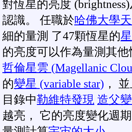
對恆星的亮度 (bright
認識。 任職於
哈佛大學天
細的量測 了47顆恆星的
星
的亮度可以作為量測其他
哲倫星雲 (Magellanic Clou
的
變星 (variable star)
， 
目錄中
勒維特發現
造父變星 (
越亮， 它的亮度變化週
量測計算
宇宙的大小
。