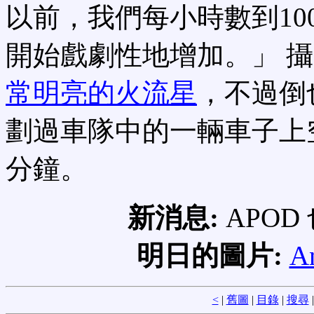
以前，我們每小時數到10
開始戲劇性地增加。」 
常明亮的火流星
，不過倒
劃過車隊中的一輛車子上
分鐘。
新消息:
APOD
明日的圖片:
An
<
|
舊圖
|
目錄
|
搜尋