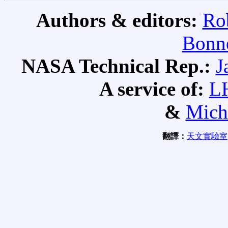
Authors & editors:
Ro
Bonne
NASA Technical Rep.:
J
A service of:
L
&
Mich
翻譯：
天文實驗室