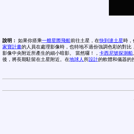
說明：
如果你搭乘
一艘星際飛船
前往土星，在
快到達土星
時，
家寶計畫
的人員在處理影像時，也特地不過份強調色彩的對比
影像中央附近所產生的細小暗影。 當然囉！，
卡西尼號探測船
後，將長期駐留在土星附近。在
地球人
所
設計
的軟體和儀器的