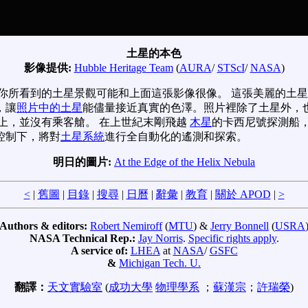
土星的本色
影像提供:
Hubble Heritage Team
(
AURA
/
STScI
/
NASA
)
你所看到的土星景觀可能和上面這張影像很像。 這張美麗的土
，讓
照片中的土星
能儘量接近真實的色澤。照片裡除了土星外，
上，並沒有乘客艙。 在上世紀末剛飛越
木星
的卡西尼號探測船
控制下，將對
土星系統
進行全自動化的遙測和探索。
明日的圖片:
At the Edge of the Helix Nebula
<
|
舊圖
|
目錄
|
搜尋
|
日曆
|
辭彙
|
教育
|
關於 APOD
|
>
Authors & editors:
Robert Nemiroff
(
MTU
) &
Jerry Bonnell
(
USRA
NASA Technical Rep.:
Jay Norris
.
Specific rights apply
.
A service of:
LHEA
at
NASA
/
GSFC
&
Michigan Tech. U.
翻譯：
天文實驗室
(
成功大學
物理學系
；
蘇漢宗
；
許瑞榮
)