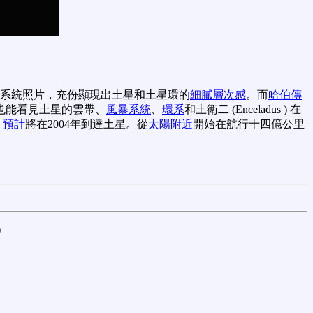
星系統照片，充份顯現出土星和土星環的
細膩層次感
。而
哈伯傳
也能看見土星的雲帶、
風暴系統
、
環系
和土衛二 (Enceladus ) 在
，
預計
將在2004年到達土星。從
太陽附近
開始在航行十四億公里
)