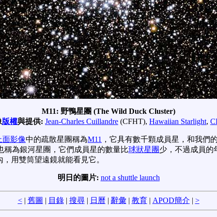
M11: 野鴨星團 (The Wild Duck Cluster)
像
版權
與提供:
Jean-Charles Cuillandre
(CFHT),
Hawaiian Starlight
,
C
上面影像
中的疏散星團稱為
M11
，它具有數千顆成員星，和我們
也稱為銀河星團，它們成員星的數量比
球狀星團
少，不過成員的
內，用雙筒望遠鏡就能看見它。
明日的圖片:
not a shuttle launch
<
|
舊圖
|
目錄
|
搜尋
|
日曆
|
辭彙
|
教育
|
APOD簡介
|
>