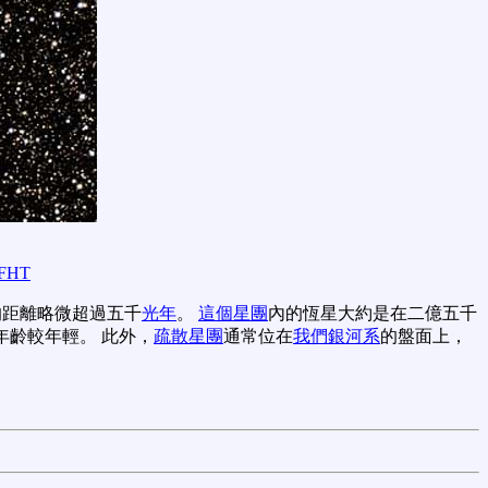
FHT
的距離略微超過五千
光年
。
這個星團
內的恆星大約是在二億五千
年齡較年輕。 此外，
疏散星團
通常位在
我們銀河系
的盤面上，