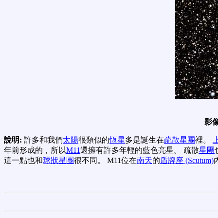
影
說明:
許多和我們
太陽
很類似的
恆星
多是誕生在
疏散星團
裡。
年前形成的，所以
M11
還擁有許多年輕的藍色亮星。 疏散
星團
這一點也和
球狀星團
很不同。 M11位在
南天
的
盾牌座 (Scutum)