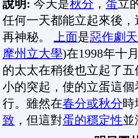
說明:
今天是
秋分
，
蛋
立
任何一天都能立起來後，
再神秘。
上面
是
惡作劇天
摩州立大學
)在1998年
的太太在稍後也立起了五
小的突起，使的立蛋這個
行。雖然在
春分或秋分
時
致
，但這對
蛋的穩定性
並