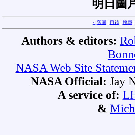
明日圖片
<
舊圖
|
目錄
|
搜尋
Authors & editors:
Ro
Bonne
NASA Web Site Statement
NASA Official:
Jay N
A service of:
L
&
Mich