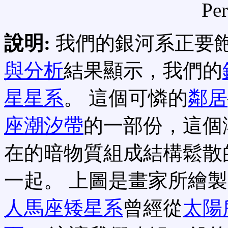
Per
說明:
我們的銀河系正要飽
與分析
結果顯示，我們的
星星系
。 這個可憐的
鄰居
座潮汐帶
的一部份，這個
在的暗物質組成結構鬆散
一起。 上圖是畫家所繪製
人馬座矮星系
曾經從
太陽