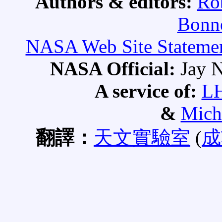
Authors & editors:
Ro
Bonne
NASA Web Site Statement
NASA Official:
Jay N
A service of:
L
&
Mich
翻譯：
天文實驗室
(
成