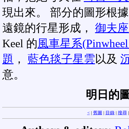
現出來。 部分的圖形根
遠鏡的行星形成，
御夫座AB
Keel 的
風車星系(Pinwheel 
題
，
藍色毯子星雲
以及
意。
明日的圖
<
|
舊圖
|
目錄
|
搜尋