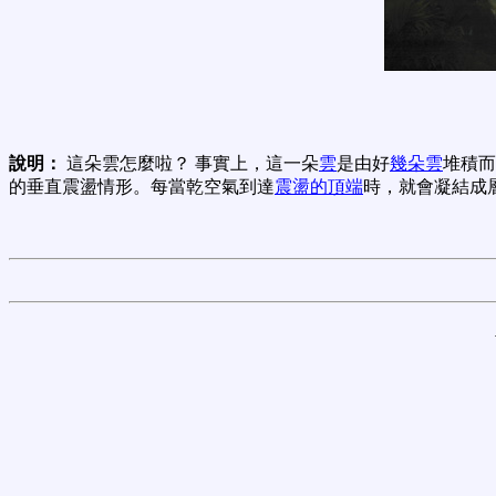
說明：
這朵雲怎麼啦？ 事實上，這一朵
雲
是由好
幾朵雲
堆積而
的垂直震盪情形。每當乾空氣到達
震盪的頂端
時，就會凝結成