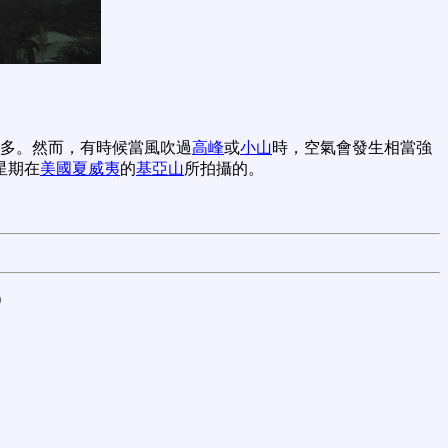
多。然而，有時候當風吹過
高峰
或
小山
時，空氣會發生相當強
星期在
美國
夏威夷
的
基亞山
所拍攝的。
)