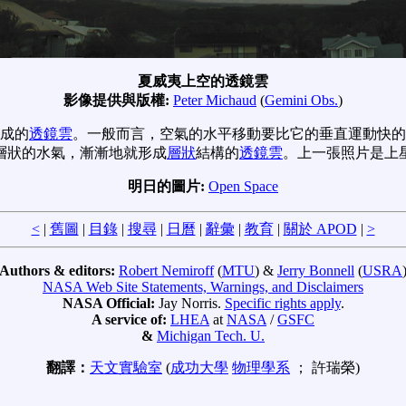
夏威夷上空的透鏡雲
影像提供與版權:
Peter Michaud
(
Gemini Obs.
)
成的
透鏡雲
。一般而言，空氣的水平移動要比它的垂直運動快的
層狀的水氣，漸漸地就形成
層狀
結構的
透鏡雲
。上一張照片是上
明日的圖片:
Open Space
<
|
舊圖
|
目錄
|
搜尋
|
日曆
|
辭彙
|
教育
|
關於 APOD
|
>
Authors & editors:
Robert Nemiroff
(
MTU
) &
Jerry Bonnell
(
USRA
NASA Web Site Statements, Warnings, and Disclaimers
NASA Official:
Jay Norris.
Specific rights apply
.
A service of:
LHEA
at
NASA
/
GSFC
&
Michigan Tech. U.
翻譯：
天文實驗室
(
成功大學
物理學系
； 許瑞榮)