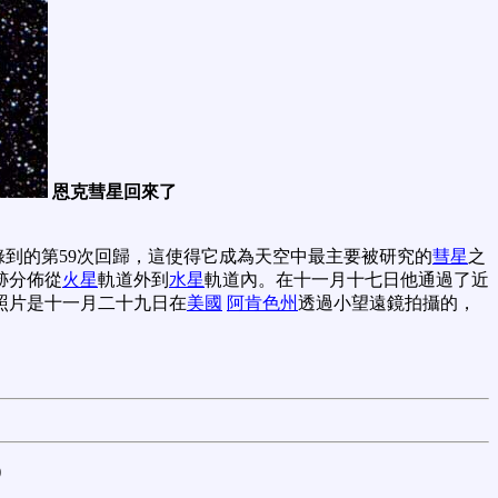
恩克彗星回來了
錄到的第59次回歸，這使得它成為天空中最主要被研究的
彗星
之
跡分佈從
火星
軌道外到
水星
軌道內。在十一月十七日他通過了近
照片是十一月二十九日在
美國
阿肯色州
透過小望遠鏡拍攝的，
)