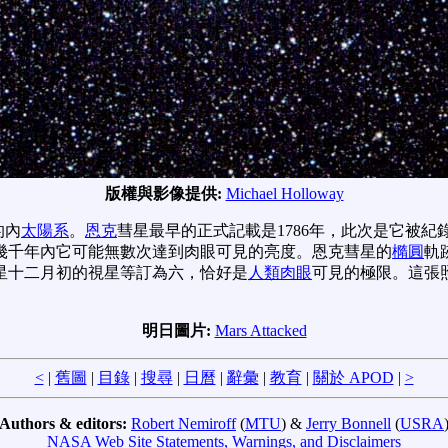
版權與影像提供:
Michael Holloway
的內
太陽系
。
恩克
彗星最早的正式記載是1786年，此次是它被紀
幾千年內它可能無數次達到肉眼可見的亮度。恩克彗星的
橢圓
軌
星十二月初的視星等訂為六，恰好是
人類肉眼
可見的極限。這張
明日圖片:
Mars Attacked
<
|
舊圖
|
目錄
|
搜尋
|
日曆
|
辭彙
|
教育
|
關於 APOD
|
>
Authors & editors:
Robert Nemiroff
(
MTU
) &
Jerry Bonnell
(
USRA
NASA Web Site Statements, Warnings, and Disclaimers