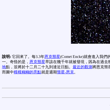
說明:
它回來了。每3.3年
恩克彗星
(Comet Encke)就會進入我們
一。奇怪的是，
恩克彗星
早該在幾千年就被發現，因為在過去
地
點，並將於十二月二十九到達近日點。
最近的觀測
將恩克彗
而圖中
模模糊糊的亮點
就是週期
彗星-恩克
。