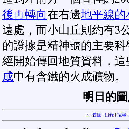
後再轉向
在右邊
地平線的
遠處，而小山丘則約有3
的證據是精神號的主要科
經開始傳回地質資料，這
成
中有含鐵的火成礦物。
明日的圖
<
|
舊圖
|
目錄
|
搜尋