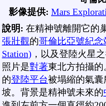
影像提供:
Mars Explorat
說明:
在精神號離開它的
張壯觀
的
哥倫比亞號紀念站(Co
Station)
，以及登陸火星之
照片是
對著
東北方拍攝的
的
登陸平台
被塌縮的氣囊
坡。背景是精神號未來的
進到左前方一個直徑約2