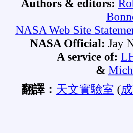
Authors & editors:
Ro
Bonne
NASA Web Site Statement
NASA Official:
Jay N
A service of:
L
&
Mich
翻譯：
天文實驗室
(
成