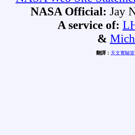
NASA Official:
Jay N
A service of:
L
&
Mich
翻譯：
天文實驗室