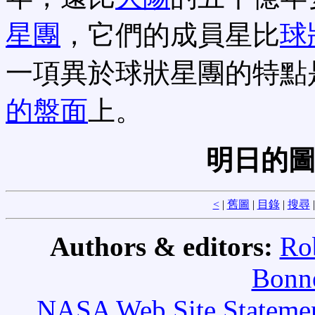
星團
，它們的成員星比
球
一項異於球狀星團的特點
的盤面
上。
明日的圖
<
|
舊圖
|
目錄
|
搜尋
Authors & editors:
Ro
Bonne
NASA Web Site Statement