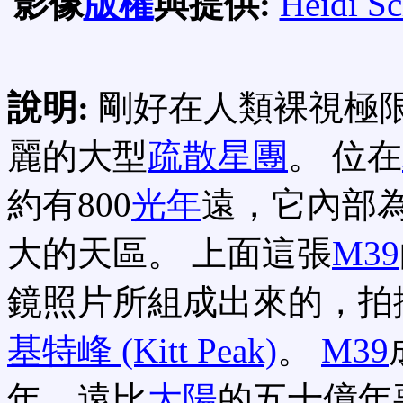
影像
版權
與提供:
Heidi S
說明:
剛好在人類裸視極限
麗的大型
疏散星團
。 位在
約有800
光年
遠，它內部
大的天區。 上面這張
M39
鏡照片所組成出來的，拍
基特峰 (Kitt Peak)
。
M39
年，遠比
大陽
的五十億年