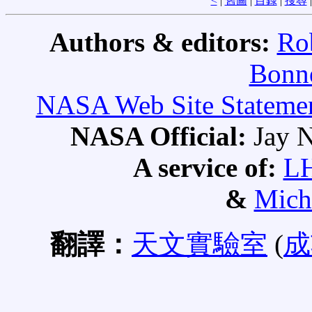
<
|
舊圖
|
目錄
|
搜尋
Authors & editors:
Ro
Bonne
NASA Web Site Statement
NASA Official:
Jay N
A service of:
L
&
Mich
翻譯：
天文實驗室
(
成