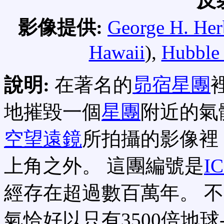
反
影像提供:
George H. Her
Hawaii
),
Hubble 
說明:
在著名的
昴宿星團
地摧毀一個
星團
附近的氣
空望遠鏡
所拍攝的影像裡
上角之外。 這團編號是
IC
經存在超過數百萬年。 不
氣恰好以只有3500倍地