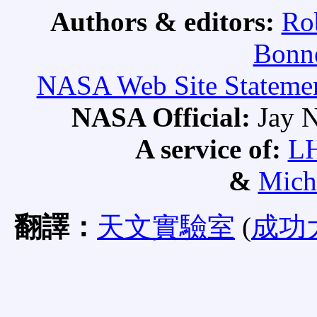
Authors & editors:
Ro
Bonne
NASA Web Site Statement
NASA Official:
Jay N
A service of:
L
&
Mich
翻譯：
天文實驗室
(
成功