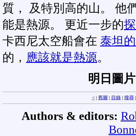
質， 及特別高的山。 他
能是熱源。 更近一步的
探
卡西尼太空船會在
泰坦的
的，
應該就是熱源
。
明日圖片
<
|
舊圖
|
目錄
|
搜尋
Authors & editors:
Ro
Bonne