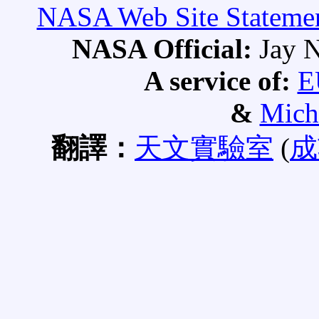
NASA Web Site Statement
NASA Official:
Jay N
A service of:
E
&
Mich
翻譯：
天文實驗室
(
成