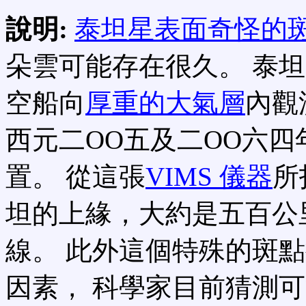
說明:
泰坦星表面奇怪的
朵雲可能存在很久。 泰
空船向
厚重的大氣層
內觀
西元二OO五及二OO六
置。 從這張
VIMS 儀器
所
坦的上緣，大約是五百公
線。 此外這個特殊的斑
因素， 科學家目前猜測