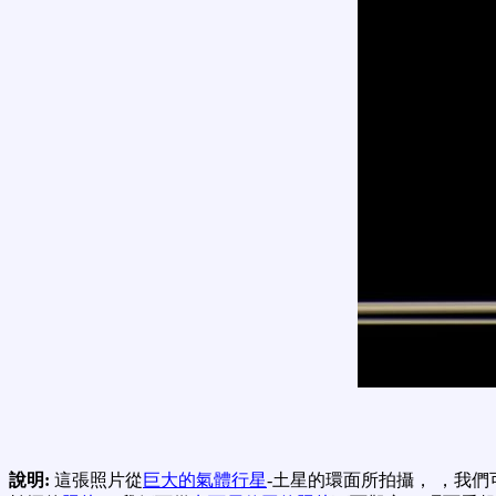
說明:
這張照片從
巨大的氣體行星
-土星的環面所拍攝， ，我