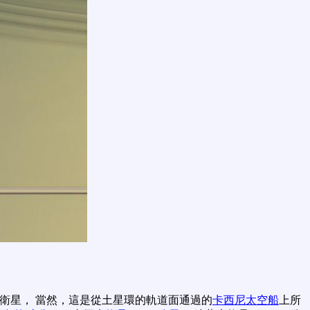
冰的衛星， 當然，這是從土星環的軌道面通過的
卡西尼太空船
上所