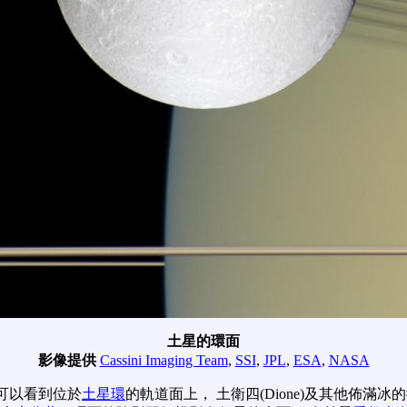
土星的環面
影像提供
Cassini Imaging Team
,
SSI
,
JPL
,
ESA
,
NASA
們可以看到位於
土星環
的軌道面上， 土衛四(Dione)及其他佈滿