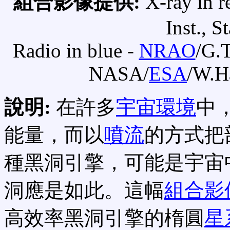
組合影像提供:
X-ray in r
Inst., S
Radio in blue -
NRAO
/G.T
NASA/
ESA
/W.Ha
說明:
在許多
宇宙環境
中
能量，而以
噴流
的方式把
種黑洞引擎，可能是宇宙
洞應是如此。這幅
組合影
高效率黑洞引擎的楕圓
星系