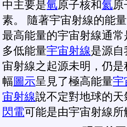
中主要是
氫
原子核和
氦
原
素。 隨著宇宙射線的能
最高能量的宇宙射線通常
多低能量
宇宙射線
是源自
宙射線之起源未明，仍是
幅
圖示
呈見了極高能量
宇
宙射線
說不定對地球的天
閃電
可能是由宇宙射線所