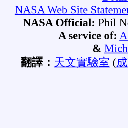
NASA Web Site Statement
NASA Official:
Phil 
A service of:
A
&
Mich
翻譯：
天文實驗室
(
成