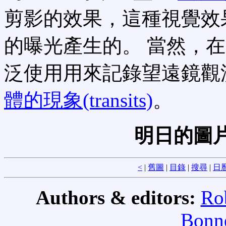
剪影的效果，這種視覺效
的曝光產生的。 當然，
泛使用用來記錄望遠鏡觀
體的現象(transits)
。
明日的圖片
<
|
舊圖
|
目錄
|
搜尋
|
日
Authors & editors:
Ro
Bonne