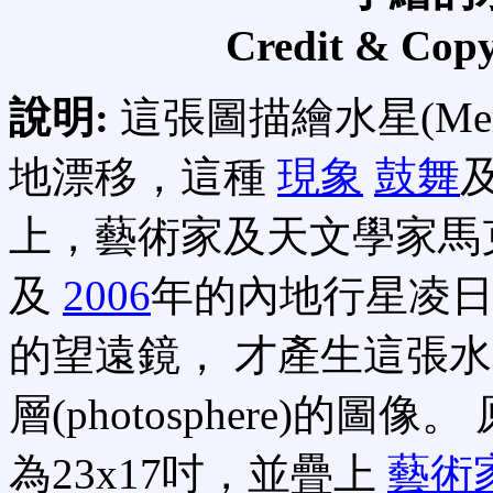
Credit & Copy
說明:
這張圖描繪水星(Me
地漂移，這種
現象
鼓舞
上，藝術家及天文學家馬克(Ma
及
2006
年的內地行星凌
的望遠鏡， 才產生這張
層(photosphere)的
為23x17吋，並疊上
藝術