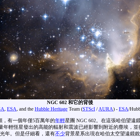
NGC 602 和它的背後
SA
,
ESA
, and the
Hubble Heritage
Team (
STScI
/
AURA
) -
ESA
/Hubb
頭，有一個年僅5百萬年的
年輕
星團 NGC 602。在這張哈伯望遠
從大質量年輕恆星發出的高能的輻射和震波已經影響到附近的塵埃，
0光年。但是仔細看，還有
不少
背景星系出現在哈伯太空望遠鏡銳