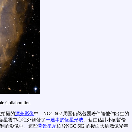
le Collaboration
鏡拍攝的
漂亮影像
中，NGC 602 周圍仍然包覆著伴隨他們出生的
並從星雲中心往外觸發了
一連串的恆星形成
。藉由估計小麥哲倫
利的影像中。這些
背景星系
位於NGC 602 的後面大約幾億光年