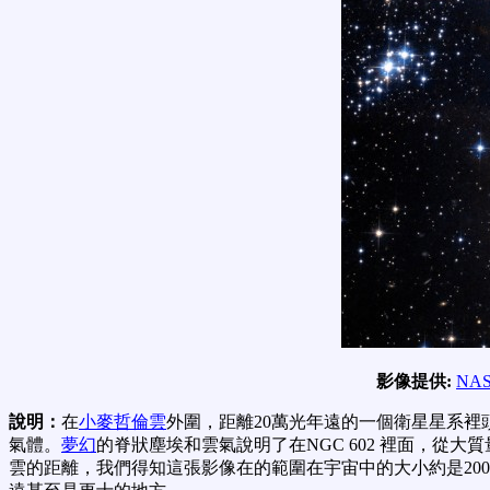
影像提供:
NA
說明：
在
小麥哲倫雲
外圍，距離20萬光年遠的一個衛星星系裡
氣體。
夢幻
的脊狀塵埃和雲氣說明了在NGC 602 裡面，
雲的距離，我們得知這張影像在的範圍在宇宙中的大小約是20