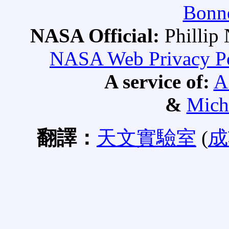
Bonne
NASA Official:
Philli
NASA Web Privacy Pol
A service of:
A
&
Mich
翻譯：
天文實驗室
(
成