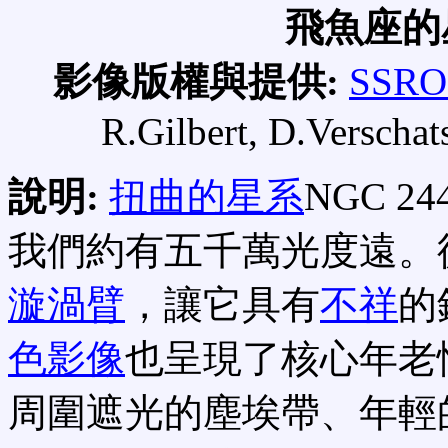
飛魚座的星
影像版權與提供:
SSRO
R.Gilbert, D.Verscha
說明:
扭曲的星系
NGC 2
我們約有五千萬光度遠。
漩渦臂
，讓它具有
不祥
的
色影像
也呈現了核心年老
周圍遮光的塵埃帶、年輕