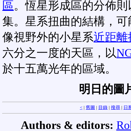
區
。恆星形成區的分佈則以
集。星系扭曲的結構，可
像視野外的小星系
近距離
六分之一度的天區，以
NG
於十五萬光年的區域。
明日的圖
<
|
舊圖
|
目錄
|
搜尋
|
日
Authors & editors:
Ro