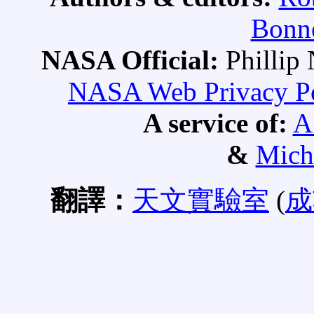
Bonne
NASA Official:
Philli
NASA Web Privacy Pol
A service of:
A
&
Mich
翻譯：
天文實驗室
(
成