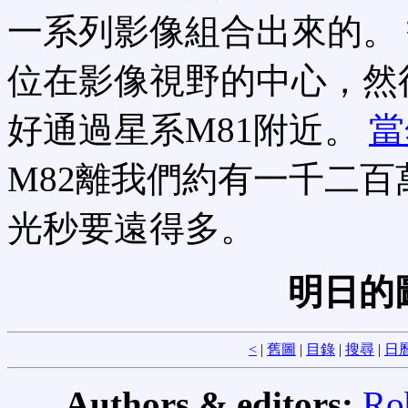
一系列影像組合出來的。
位在影像視野的中心，然
好通過星系M81附近。
當
M82離我們約有一千二百
光秒要遠得多。
明日的
<
|
舊圖
|
目錄
|
搜尋
|
日
Authors & editors:
Ro