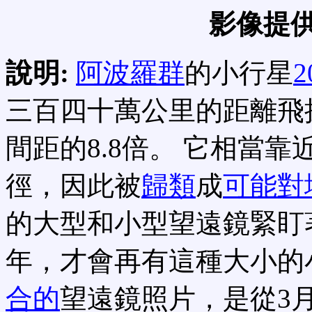
影像提供
說明:
阿波羅群
的小行星
2
三百四十萬公里的距離飛
間距的8.8倍。 它相當
徑，因此被
歸類
成
可能對
的大型和小型望遠鏡緊盯
年，才會再有這種大小的
合的
望遠鏡照片，是從3