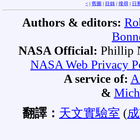
<
|
舊圖
|
目錄
|
搜尋
|
日
Authors & editors:
Ro
Bonne
NASA Official:
Philli
NASA Web Privacy Pol
A service of:
A
&
Mich
翻譯：
天文實驗室
(
成