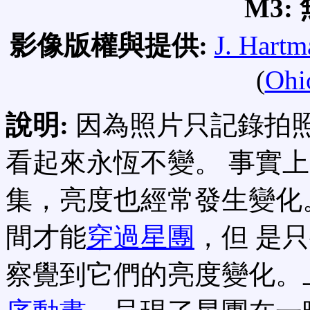
M3:
影像版權與提供:
J. Hartm
(
Ohi
說明:
因為照片只記錄拍
看起來永恆不變。 事實
集，亮度也經常發生變化
間才能
穿過星團
，但 是
察覺到它們的亮度變化。