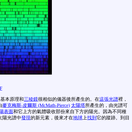
F
部基本原理和
三稜鏡
很相似的儀器後所產生的。在
這張光譜
裡，
由
麥克梅斯-皮爾斯 (McMath-Pierce)
太陽塔
所產生的，由光譜可
陽表面
和它上方的氣體吸收部份來自下方的陽光。因為不同種
在太陽光譜中
發現
的新元素，後來才在
地球
上
找到
它的蹤跡。到目