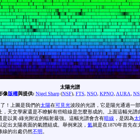
太陽光譜
影像
版權
與提供:
Nigel Sharp
(
NSF
),
FTS
,
NSO
,
KPNO
,
AURA
,
NS
見了！上圖是我們的
太陽
在
可見光
波段的光譜，它是陽光通過一
止，天文學家還是不瞭解有些暗線是怎麼形成的。上面這幅光譜
還是以黃-綠光附近的輻射最強。這幅光譜會含有
暗線
，是因為
太
以定出太陽表面的氣體組成。舉例來說，
氦
就是在1870年首先
條線的出處仍然
不明
。