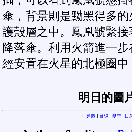
傘，背景則是黝黑得多的
護殼層之中。鳳凰號緊接著
降落傘。利用火箭進一步
經安置在火星的北極圈中
明日的圖片
<
|
舊圖
|
目錄
|
搜尋
|
日