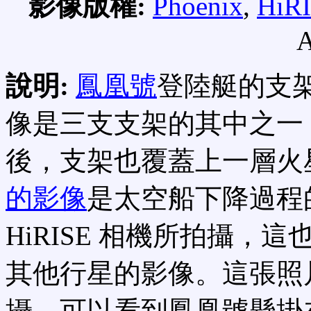
影像版權:
Phoenix
,
HiR
A
說明:
鳳凰號
登陸艇的支
像是三支支架的其中之一
後，支架也覆蓋上一層火
的影像
是太空船下降過程
HiRISE 相機所拍攝
其他行星的影像。這張照
攝，可以看到鳳凰號懸掛