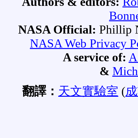
Authors & editors:
Ro
Bonne
NASA Official:
Philli
NASA Web Privacy Pol
A service of:
A
&
Mich
翻譯：
天文實驗室
(
成