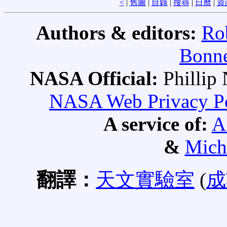
<
|
舊圖
|
目錄
|
搜尋
|
日曆
|
資
Authors & editors:
Ro
Bonne
NASA Official:
Philli
NASA Web Privacy Pol
A service of:
A
&
Mich
翻譯：
天文實驗室
(
成