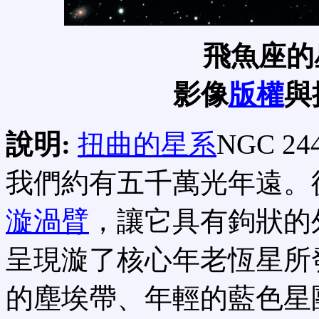
飛魚座的星
影像
版權
與
說明:
扭曲的星系
NGC 2
我們約有五千萬光年遠。
漩渦臂
，讓它具有鉤狀的
呈現漩了核心年老恆星所
的塵埃帶、年輕的藍色星