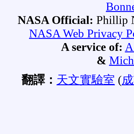
Bonne
NASA Official:
Philli
NASA Web Privacy Pol
A service of:
A
&
Mich
翻譯：
天文實驗室
(
成