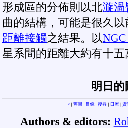
形成區的分佈則以北
漩渦
曲的結構，可能是很久以
距離接觸
之結果。以
NGC 
星系間的距離大約有十五
明日的
<
|
舊圖
|
目錄
|
搜尋
|
日曆
|
資
Authors & editors:
Ro