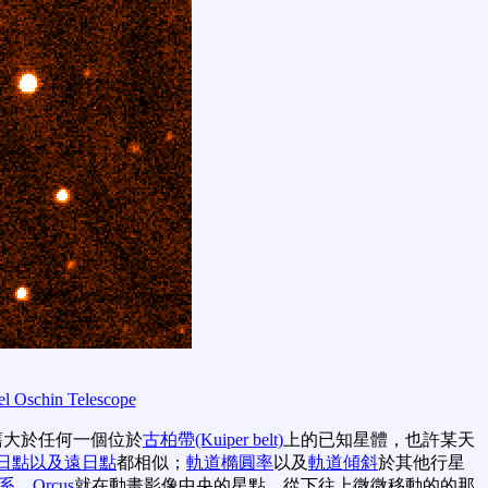
l Oschin Telescope
舊大於任何一個位於
古柏帶(Kuiper belt)
上的已知星體，也許某天
日點以及遠日點
都相似；
軌道橢圓率
以及
軌道傾斜
於其他行星
系
。
Orcus
就在動畫影像中央的星點，從下往上微微移動的的那