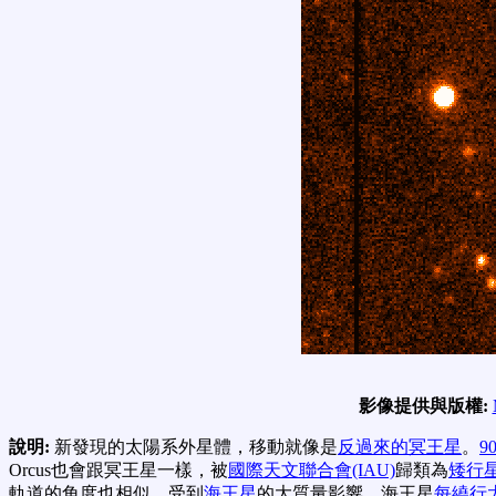
影像提供與版權:
說明:
新發現的太陽系外星體，移動就像是
反過來的冥王星
。
90
Orcus也會跟冥王星一樣，被
國際天文聯合會(IAU)
歸類為
矮行
軌道的角度也相似。受到
海王星
的大質量影響，海王星
每繞行