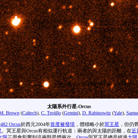
太陽系外行星-Orcus
M. Brown
(
Caltech
),
C. Trujillo
(
Gemini
),
D. Rabinowitz
(
Yale
),
Samue
482 Orcus
於西元2004年
首度被發現
，體積略小於
冥王星
，但仍
星
。冥王星與Orcus有相似運行軌道：兩者的與太陽的距離，在
近
太陽
三周會影響到這兩顆星體兩次。
Orcus
與冥王星總是經過
太陽