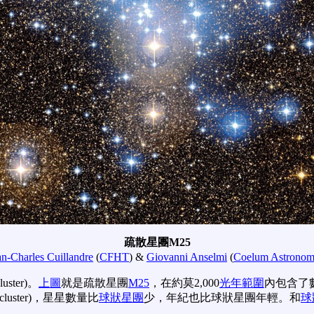
疏散星團M25
an-Charles Cuillandre
(
CFHT
) &
Giovanni Anselmi
(
Coelum Astronom
ter)。
上圖
就是疏散星團
M25
，在約莫2,000
光年範圍
內包含了
 cluster)，星星數量比
球狀星團
少，年紀也比球狀星團年輕。和
球