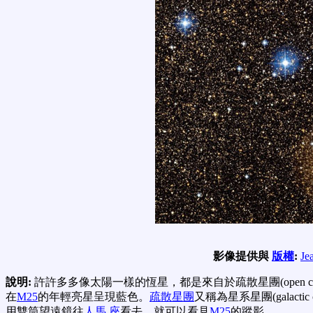
影像提供與
版權
:
Je
說明:
許許多多像太陽一樣的恆星，都是來自於疏散星團(open clus
在
M25
的年輕亮星呈現藍色。
疏散星團
又稱為星系星團(galactic
用雙筒望遠鏡往
人馬
座
看去，就可以看見
M25
的蹤影。