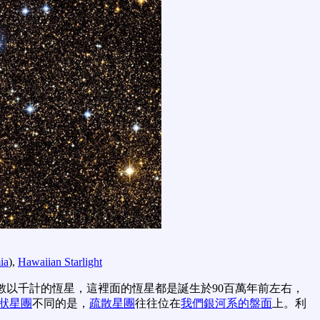
ia
),
Hawaiian Starlight
數以千計的恆星，這裡面的恆星都是誕生於90百萬年前左右，
狀星團
不同的是，
疏散星團
往往位在
我們銀河系的盤面
上。利