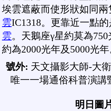
埃雲遮蔽而使形狀如同兩
雲
IC1318。更靠近一點的
雲
。天鵝座γ星約莫為750光年
約為2000光年及5000光
號外:
天文攝影大師-大衛 馬
唯一一場通俗科普演講
明日圖片