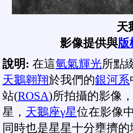
天
影像提供與
版
說明:
在這
氫氣輝光
所點
天鵝翱翔
於我們的
銀河系
站(
ROSA
)所拍攝的影像
星，
天鵝座γ星
位在影像
同時也是星星十分壅擠的