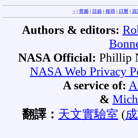
<
|
舊圖
|
目錄
|
搜尋
|
日曆
|
資
Authors & editors:
Ro
Bonne
NASA Official:
Philli
NASA Web Privacy Pol
A service of:
A
&
Mich
翻譯：
天文實驗室
(
成