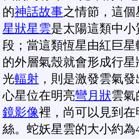
的
神話故事
之情節，這個
星狀星雲
是太陽這類中小
段；當這類恆星由紅巨星
的外層氣殼就會形成行星
光
輻射
，則是激發雲氣發
心星位在明亮
彎月狀
雲氣
鏡影像
裡，尚可以見到在
絲。蛇妖星雲的大小約為