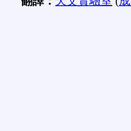
翻譯：
天文實驗室
(
成