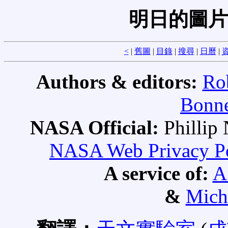
明日的圖片
<
|
舊圖
|
目錄
|
搜尋
|
日曆
|
資
Authors & editors:
Ro
Bonne
NASA Official:
Philli
NASA Web Privacy Pol
A service of:
A
&
Mich