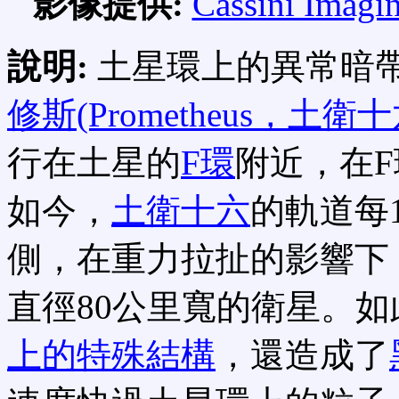
影像提供:
Cassini Imagi
說明:
土星環上的異常暗
修斯(Prometheus，土衛十
行在土星的
F環
附近，在
如今，
土衛十六
的軌道每
側，在重力拉扯的影響下
直徑80公里寬的衛星。
上的特殊結構
，還造成了