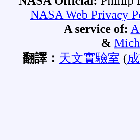
NASA Official:
Philli
NASA Web Privacy Pol
A service of:
A
&
Mich
翻譯：
天文實驗室
(
成