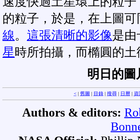
速度快過土星環上的粒子
的粒子，於是，在上圖可
線
。
這張清晰的影像
是由
星
時所拍攝，而橢圓的土
明日的圖
<
|
舊圖
|
目錄
|
搜尋
|
日曆
|
資
Authors & editors:
Ro
Bonne