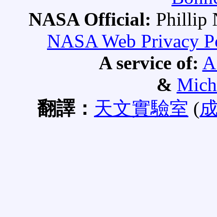
NASA Official:
Philli
NASA Web Privacy Pol
A service of:
A
&
Mich
翻譯：
天文實驗室
(