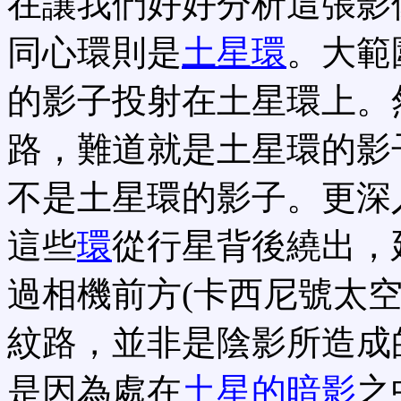
在讓我們好好分析這張影
同心環則是
土星環
。大範
的影子投射在土星環上。
路，難道就是土星環的影
不是土星環的影子。更深
這些
環
從行星背後繞出，
過相機前方(卡西尼號太
紋路，並非是陰影所造成
是因為處在
土星的暗影
之