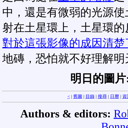
中，還是有微弱的光源使
射在土星環上，土星環的
對於這張影像的成因清楚
地磚，恐怕就不好理解明
明日的圖片
<
|
舊圖
|
目錄
|
搜尋
|
日曆
|
資
Authors & editors:
Ro
Bonne