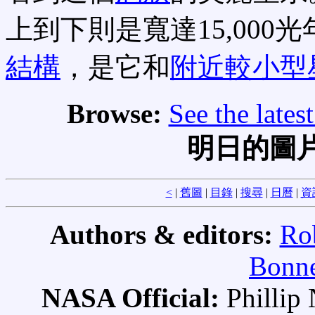
上到下則是寬達15,000
結構
，是它和
附近較小型
Browse:
See the late
明日的圖片
<
|
舊圖
|
目錄
|
搜尋
|
日曆
|
資
Authors & editors:
Ro
Bonne
NASA Official:
Philli