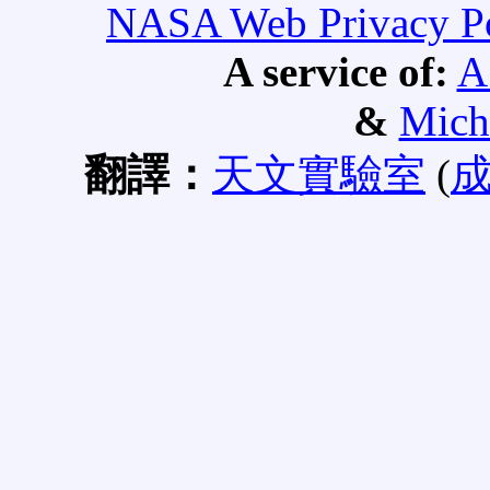
NASA Web Privacy Pol
A service of:
A
&
Mich
翻譯：
天文實驗室
(