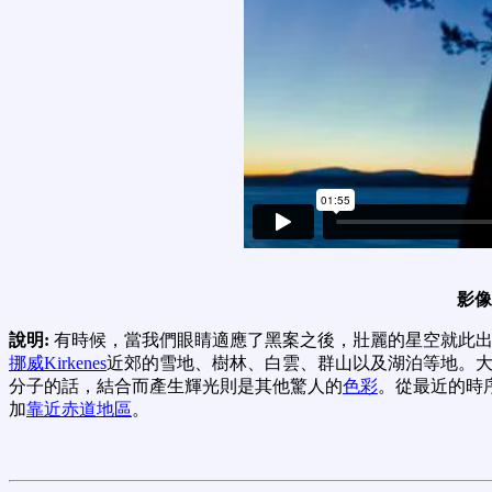
影像
說明:
有時候，當我們眼睛適應了黑案之後，壯麗的星空就此
挪威
Kirkenes
近郊的雪地、樹林、白雲、群山以及湖泊等地。
分子的話，結合而產生輝光則是其他驚人的
色彩
。從最近的時
加
靠近赤道地區
。