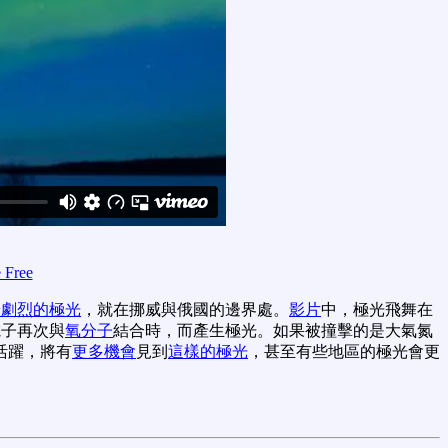
 Free
最劇烈的極光
，就在挪威與俄國的邊界處。
影片
中，極光飛舞在
電子再次與
氧分子
結合時，而產生極光。如果被撞擊的是大氣氮
活躍，將有
更多機會
見到
這樣的極光
，甚至有些地區的極光會更