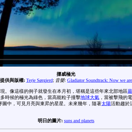
挪威極光
提供與版權:
Terje Sørgjerd
;
音樂:
Gladiator Soundtrack: Now we are
出現。像這樣的例子就發生在本月初，堪稱是這些年來北部地區
大多時候的極光為綠色，當高能粒子撞擊
地球大氣
，當被擊飛的
序圖中，可見月亮與東昇的星星。未來幾年，隨著
太陽
活動趨於
明日的圖片:
suns and planets